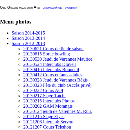
Ozio Gallery made with ❤ by
turismo.eu/fuerteventura
Menu
photos
Saison 2014-2015
Saison 2013-2014
Saison 2012-2013
20130621 Cours de fin de saison
20130615 Sortie bowling
20130530 Jeudi de Varennes Maurice
20130524 Interclubs Draveil
20130416 Interclubs Bonneuil
20130412 Cours enfants adultes
20130328 Jeudi de Varennes Régis
20130323 Fête du club (Accès privé)
20130222 Cours AOI
20130217 Stage Taïchi
20130215 Interclubs Photos
20130202 GAM Morangis
20130124 jeudi de Varennes M. Ruiz
20121215 Stage Elyse
20121206 Interclub Servon
20121207 Cours Telethon