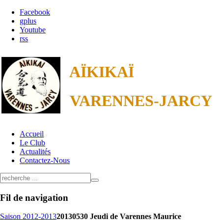
Facebook
gplus
Youtube
rss
AÏKIKAÏ
VARENNES-JARCY
Accueil
Le Club
Actualités
Contactez-Nous
Fil
de navigation
Saison 2012-2013
20130530 Jeudi de Varennes Maurice