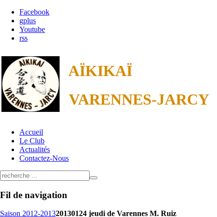
Facebook
gplus
Youtube
rss
AÏKIKAÏ
VARENNES-JARCY
Accueil
Le Club
Actualités
Contactez-Nous
Fil
de navigation
Saison 2012-2013
20130124 jeudi de Varennes M. Ruiz