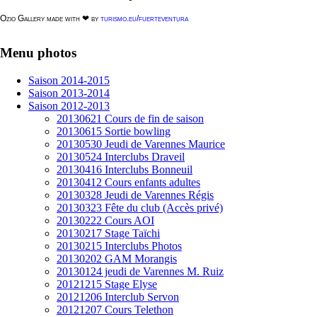
Ozio Gallery made with ❤ by
turismo.eu/fuerteventura
Menu
photos
Saison 2014-2015
Saison 2013-2014
Saison 2012-2013
20130621 Cours de fin de saison
20130615 Sortie bowling
20130530 Jeudi de Varennes Maurice
20130524 Interclubs Draveil
20130416 Interclubs Bonneuil
20130412 Cours enfants adultes
20130328 Jeudi de Varennes Régis
20130323 Fête du club (Accès privé)
20130222 Cours AOI
20130217 Stage Taïchi
20130215 Interclubs Photos
20130202 GAM Morangis
20130124 jeudi de Varennes M. Ruiz
20121215 Stage Elyse
20121206 Interclub Servon
20121207 Cours Telethon