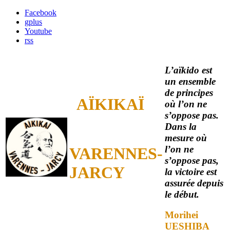
Facebook
gplus
Youtube
rss
L’aïkido est
un ensemble
de principes
AÏKIKAÏ
où l’on ne
s’oppose pas.
Dans la
mesure où
l’on ne
VARENNES-
s’oppose pas,
JARCY
la victoire est
assurée depuis
le début.
Morihei
UESHIBA